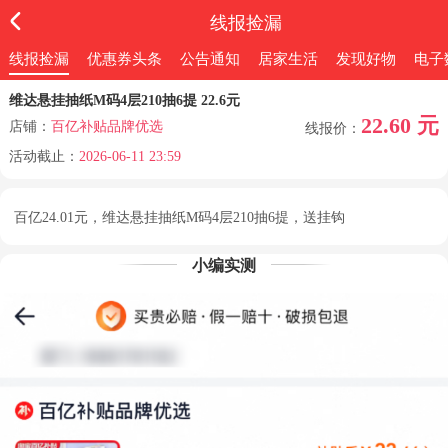
线报捡漏
线报捡漏
优惠券头条
公告通知
居家生活
发现好物
电子
维达悬挂抽纸M码4层210抽6提 22.6元
22.60 元
店铺：
百亿补贴品牌优选
线报价：
活动截止：
2026-06-11 23:59
百亿24.01元，维达悬挂抽纸M码4层210抽6提，送挂钩
小编实测