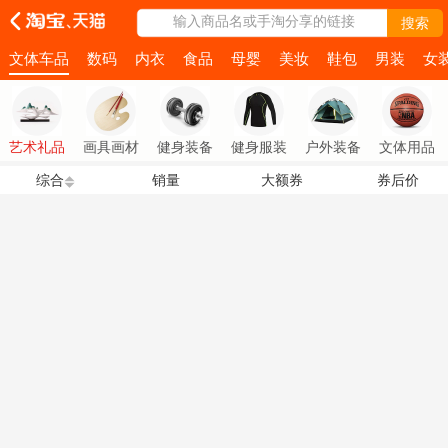
输入商品名或手淘分享的链接
搜索
文体车品
数码
内衣
食品
母婴
美妆
鞋包
男装
女
艺术礼品
画具画材
健身装备
健身服装
户外装备
文体用品
综合
销量
大额券
券后价